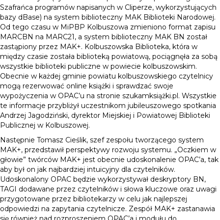
Szafrańca programów napisanych w Cliperze, wykorzystujących
bazy dBase) na system biblioteczny MAK Biblioteki Narodowej.
Od tego czasu w MiPBP Kolbuszowa zmieniono format zapisu
MARCBN na MARC21, a system biblioteczny MAK BN został
zastąpiony przez MAK+. Kolbuszowska Biblioteka, która w
między czasie została biblioteką powiatową, pociągnęła za sobą
wszystkie biblioteki publiczne w powiecie kolbuszowskim.
Obecnie w każdej gminie powiatu kolbuszowskiego czytelnicy
mogą rezerwować online książki i sprawdzać swoje
wypożyczenia w OPAC’u na stronie szukamksiążki.pl. Wszystkie
te informacje przybliżył uczestnikom jubileuszowego spotkania
Andrzej Jagodziński, dyrektor Miejskiej i Powiatowej Biblioteki
Publicznej w Kolbuszowej.
Następnie Tomasz Cieślik, szef zespołu tworzącego system
MAK+, przedstawił perspektywy rozwoju systemu. „Oczkiem w
głowie” twórców MAK+ jest obecnie udoskonalenie OPAC’a, tak
aby był on jak najbardziej intuicyjny dla czytelników.
Udoskonalony OPAC będzie wykorzystywał deskryptory BN,
TAGI dodawane przez czytelników i słowa kluczowe oraz uwagi
przygotowane przez bibliotekarzy w celu jak najlepszej
odpowiedzi na zapytania czytelnicze. Zespół MAK+ zastanawia
się również nad rozproszeniem OPAC’a i modułu do