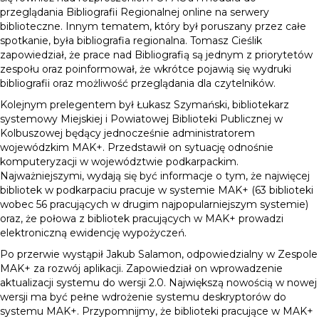
przeglądania Bibliografii Regionalnej online na serwery
biblioteczne. Innym tematem, który był poruszany przez całe
spotkanie, była bibliografia regionalna. Tomasz Cieślik
zapowiedział, że prace nad Bibliografią są jednym z priorytetów
zespołu oraz poinformował, że wkrótce pojawią się wydruki
bibliografii oraz możliwość przeglądania dla czytelników.
Kolejnym prelegentem był Łukasz Szymański, bibliotekarz
systemowy Miejskiej i Powiatowej Biblioteki Publicznej w
Kolbuszowej będący jednocześnie administratorem
wojewódzkim MAK+. Przedstawił on sytuację odnośnie
komputeryzacji w województwie podkarpackim.
Najważniejszymi, wydają się być informacje o tym, że najwięcej
bibliotek w podkarpaciu pracuje w systemie MAK+ (63 biblioteki
wobec 56 pracujących w drugim najpopularniejszym systemie)
oraz, że połowa z bibliotek pracujących w MAK+ prowadzi
elektroniczną ewidencję wypożyczeń.
Po przerwie wystąpił Jakub Salamon, odpowiedzialny w Zespole
MAK+ za rozwój aplikacji. Zapowiedział on wprowadzenie
aktualizacji systemu do wersji 2.0. Największą nowością w nowej
wersji ma być pełne wdrożenie systemu deskryptorów do
systemu MAK+. Przypomnijmy, że biblioteki pracujące w MAK+