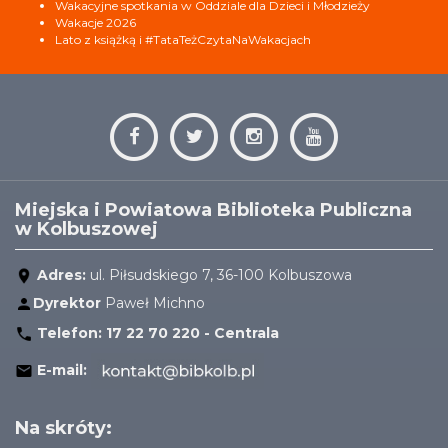
Wakacyjne spotkania w Oddziale dla Dzieci i Młodzieży
Wakacje 2026
Lato z książką i #TataTeżCzytaNaWakacjach
Miejska i Powiatowa Biblioteka Publiczna
w Kolbuszowej
Adres:
ul. Piłsudskiego 7, 36-100 Kolbuszowa
Dyrektor
Paweł Michno
Telefon:
17 22 70 220 - Centrala
E-mail:
Na skróty: