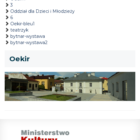
3
Oddział dla Dzieci i Młodzieży
6
Oekir-bleu1
teatrzyk
bytnar-wystawa
bytnar-wystawa2
Oekir