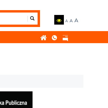
A
A
A