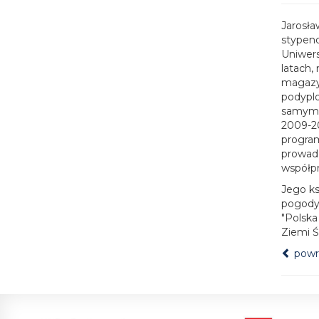
Jarosła
stypend
Uniwers
latach,
magazyn
podypl
samym r
2009-20
program
prowadz
współpr
Jego ks
pogody"
"Polska
Ziemi Św
powró