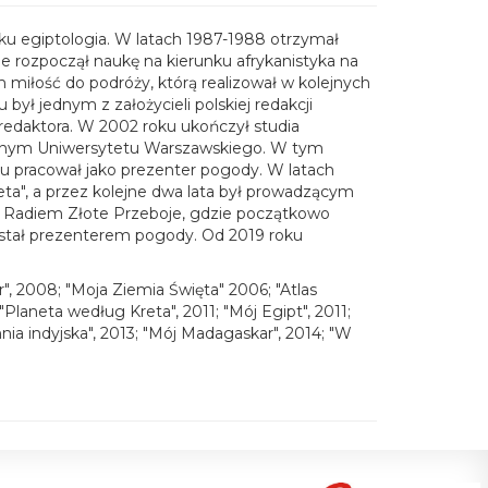
ku egiptologia. W latach 1987-1988 otrzymał
e rozpoczął naukę na kierunku afrykanistyka na
 miłość do podróży, którą realizował w kolejnych
był jednym z założycieli polskiej redakcji
redaktora. W 2002 roku ukończył studia
cznym Uniwersytetu Warszawskiego. W tym
u pracował jako prezenter pogody. W latach
ta", a przez kolejne dwa lata był prowadzącym
 Radiem Złote Przeboje, gdzie początkowo
 został prezenterem pogody. Od 2019 roku
", 2008; "Moja Ziemia Święta" 2006; "Atlas
Planeta według Kreta", 2011; "Mój Egipt", 2011;
ia indyjska", 2013; "Mój Madagaskar", 2014; "W