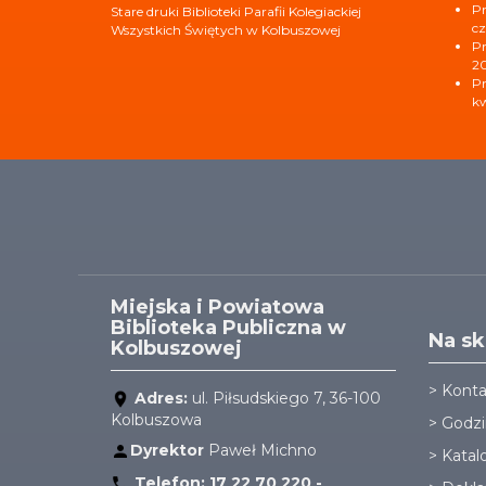
Pr
Stare druki Biblioteki Parafii Kolegiackiej
cz
Wszystkich Świętych w Kolbuszowej
Pr
2
Pr
kw
Miejska i Powiatowa
Biblioteka Publiczna w
Na sk
Kolbuszowej
>
Konta
Adres:
ul. Piłsudskiego 7, 36-100
Kolbuszowa
>
Godzi
Dyrektor
Paweł Michno
>
Katal
Telefon:
17 22 70 220 -