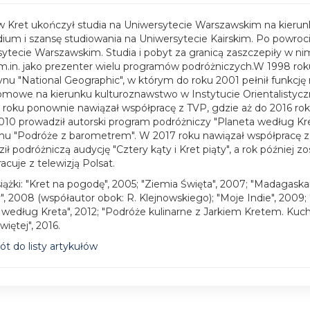
w Kret ukończył studia na Uniwersytecie Warszawskim na kierun
ium i szansę studiowania na Uniwersytecie Kairskim. Po powroci
ytecie Warszawskim. Studia i pobyt za granicą zaszczepiły w nim
 m.in. jako prezenter wielu programów podróżniczych.W 1998 roku 
u "National Geographic", w którym do roku 2001 pełnił funkcję 
omowe na kierunku kulturoznawstwo w Instytucie Orientalisty
oku ponownie nawiązał współpracę z TVP, gdzie aż do 2016 rok
10 prowadził autorski program podróżniczy "Planeta według Kre
u "Podróże z barometrem". W 2017 roku nawiązał współpracę z
ił podróżniczą audycję "Cztery kąty i Kret piąty", a rok później
acuje z telewizją Polsat.
iążki: "Kret na pogodę", 2005; "Ziemia Święta", 2007; "Madagaskar
, 2008 (współautor obok: R. Klejnowskiego); "Moje Indie", 2009; "
 według Kreta", 2012; "Podróże kulinarne z Jarkiem Kretem. Kuchn
iętej", 2016.
t do listy artykułów