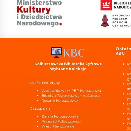
Ostatn
KBC
Kolbuszowska Biblioteka Cyfrowa
Ro
Wybrane Kolekcje
2
Pr
gr
Książki i biuletyny
Pr
li
Wydawnictwa MiPBP Kolbuszowa
Pr
Biuletyn Towarzystwa im. Goslara
pa
Rocznik Kolbuszowski
Pr
Czasopisma
wr
Pr
Ziemia Kolbuszowska
si
Przegląd Kolbuszowski
Pr
Wieści Raniżowskie
2