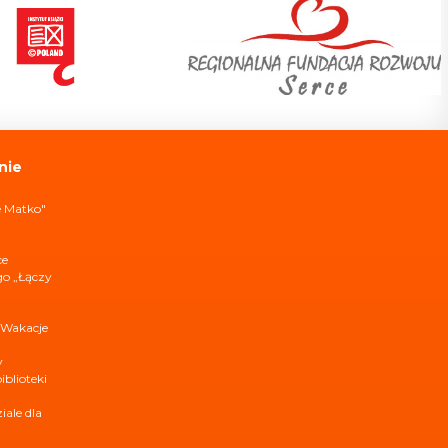
nie
e Matko"
ce
ego „Łączy
 Wakacje
y
iblioteki
ale dla