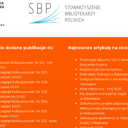
io dodane publikacje do
Najnowsze artykuły na stro
Promocja albumu "Do Ciebi
cznik Kolbuszowski. Nr 20 : rok
Ryszarda Szilera
020
Książka lubi towarzystwo
zegląd Kolbuszowski. Nr 327,
Półmetek Wakacji w Bibliote
udzień 2020
III edycja Festiwalu Literacki
zegląd Kolbuszowski. Nr 326,
nas bajka”
stopad 2020
Klub Historyka - Maj 1926
zegląd Kolbuszowski. Nr 325,
My dopiero rozwijamy żagle.
ździernik 2020
w Bibliotece
zegląd Kolbuszowski. Nr 324,
Zakończono projekt popraw
zesień 2020
efektywności energetycznej b
zegląd Kolbuszowski. Nr 323,
w Kolbuszowej.
erpień 2020
Wakacyjne spotkania w Oddzi
zegląd Kolbuszowski. Nr 322, lipiec
Dzieci i Młodzieży
020
Wakacje 2026