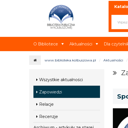
Miejska i Powiatowa Biblioteka Publ
Katalo
O Bibliotece
Aktualności
Dla czyteln
www.biblioteka.kolbuszowa.pl
Aktualności
Z
Wszystkie aktualności
Zapowiedzi
Sp
Relacje
Recenzje
Archiwum - artykuły ze starej