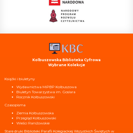
Kolbuszowska Biblioteka Cyfrowa
Wybrane Kolekcje
Książki i biuletyny
Wydawnictwa MiPBP Kolbuszowa
Biuletyn Towarzystwa im. Goslara
Rocznik Kolbuszowski
Czasopisma
Ziemia Kolbuszowska
Przegląd Kolbuszowski
Wieści Raniżowskie
Stare druki Biblioteki Parafii Kolegiackiej Wszystkich Świętych w