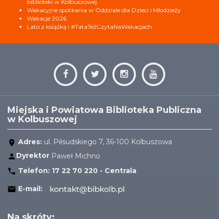
biblioteki w Kolbuszowej.
Wakacyjne spotkania w Oddziale dla Dzieci i Młodzieży
Wakacje 2026
Lato z książką i #TataTeżCzytaNaWakacjach
Miejska i Powiatowa Biblioteka Publiczna
w Kolbuszowej
Adres:
ul. Piłsudskiego 7, 36-100 Kolbuszowa
Dyrektor
Paweł Michno
Telefon:
17 22 70 220 - Centrala
E-mail:
Na skróty: