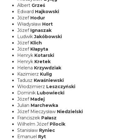
Albert
Grześ
Edward
Hajkowski
Józef
Hodur
Władysław
Hort
Józef
Ignaszak
Ludwik
Jakóbowski
Józef
Klich
Józef
Kłapyta
Henryk
Kotarski
Henryk
Kretek
Helena
Krzywdziak
Kazimierz
Kulig
Tadusz
Kwaśniewski
Włodzimierz
Leszczyński
Dominik
Lubowiecki
Józef
Madej
Julian
Marchewka
Józef Mieczysław
Niedzielski
Franciszek
Pałasz
Wilhelm Józef
Pilocik
Stanisław
Ryniec
Emanuel
Ryt