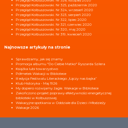
Przegląd Kolbuszowski. Nr 326, listopad 2020
Przegląd Kolbuszowski. Nr 325, październik 2020
Przegląd Kolbuszowski. Nr 324, wrzesień 2020
Przegląd Kolbuszowski. Nr 323, sierpień 2020
Przegląd Kolbuszowski. Nr 322, lipiec 2020
Przegląd Kolbuszowski. Nr 321, czerwiec 2020
Przegląd Kolbuszowski. Nr 320, maj 2020
Przegląd Kolbuszowski. Nr 319, kwiecień 2020
Najnowsze artykuły na stronie
Sprawdzamy, jak się znamy
Promocja albumu "Do Ciebie Matko" Ryszarda Szilera
Książka lubi towarzystwo
Półmetek Wakacji w Bibliotece
III edycja Festiwalu Literackiego „Łączy nas bajka”
Klub Historyka - Maj 1926
My dopiero rozwijamy żagle. Wakacje w Bibliotece
Zakończono projekt poprawy efektywności energetycznej
biblioteki w Kolbuszowej.
Wakacyjne spotkania w Oddziale dla Dzieci i Młodzieży
Wakacje 2026