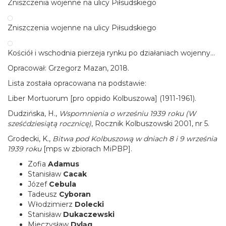
Zniszczenia wojenne na ulicy Piłsudskiego
Zniszczenia wojenne na ulicy Piłsudskiego
Kościół i wschodnia pierzeja rynku po działaniach wojennych
Opracował: Grzegorz Mazan, 2018.
Lista została opracowana na podstawie:
Liber Mortuorum [pro oppido Kolbuszowa] (1911-1961).
Dudzińska, H.,
Wspomnienia o wrześniu 1939 roku (W
sześćdziesiątą rocznicę)
, Rocznik Kolbuszowski 2001, nr 5.
Grodecki, K.,
Bitwa pod Kolbuszową w dniach 8 i 9 września
1939 roku
[mps w zbiorach MiPBP].
Zofia
Adamus
Stanisław
Cacak
Józef
Cebula
Tadeusz
Cyboran
Włodzimierz
Dolecki
Stanisław
Dukaczewski
Mieczysław
Dyląg