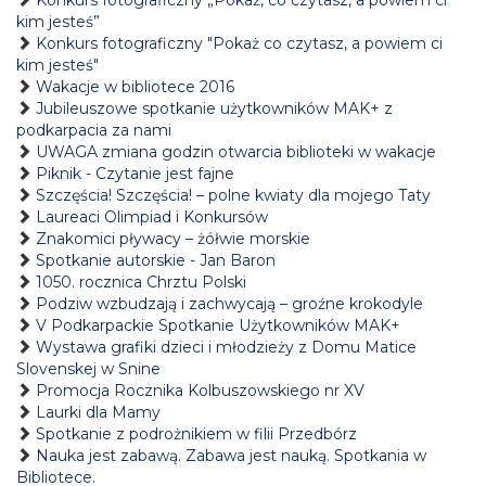
Konkurs fotograficzny „Pokaż, co czytasz, a powiem ci
kim jesteś”
Konkurs fotograficzny "Pokaż co czytasz, a powiem ci
kim jesteś"
Wakacje w bibliotece 2016
Jubileuszowe spotkanie użytkowników MAK+ z
podkarpacia za nami
UWAGA zmiana godzin otwarcia biblioteki w wakacje
Piknik - Czytanie jest fajne
Szczęścia! Szczęścia! – polne kwiaty dla mojego Taty
Laureaci Olimpiad i Konkursów
Znakomici pływacy – żółwie morskie
Spotkanie autorskie - Jan Baron
1050. rocznica Chrztu Polski
Podziw wzbudzają i zachwycają – groźne krokodyle
V Podkarpackie Spotkanie Użytkowników MAK+
Wystawa grafiki dzieci i młodzieży z Domu Matice
Slovenskej w Snine
Promocja Rocznika Kolbuszowskiego nr XV
Laurki dla Mamy
Spotkanie z podrożnikiem w filii Przedbórz
Nauka jest zabawą. Zabawa jest nauką. Spotkania w
Bibliotece.