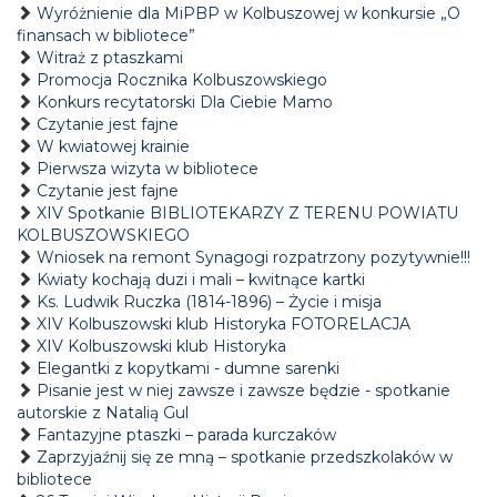
Wyróżnienie dla MiPBP w Kolbuszowej w konkursie „O
finansach w bibliotece”
Witraż z ptaszkami
Promocja Rocznika Kolbuszowskiego
Konkurs recytatorski Dla Ciebie Mamo
Czytanie jest fajne
W kwiatowej krainie
Pierwsza wizyta w bibliotece
Czytanie jest fajne
XIV Spotkanie BIBLIOTEKARZY Z TERENU POWIATU
KOLBUSZOWSKIEGO
Wniosek na remont Synagogi rozpatrzony pozytywnie!!!
Kwiaty kochają duzi i mali – kwitnące kartki
Ks. Ludwik Ruczka (1814-1896) – Życie i misja
XIV Kolbuszowski klub Historyka FOTORELACJA
XIV Kolbuszowski klub Historyka
Elegantki z kopytkami - dumne sarenki
Pisanie jest w niej zawsze i zawsze będzie - spotkanie
autorskie z Natalią Gul
Fantazyjne ptaszki – parada kurczaków
Zaprzyjaźnij się ze mną – spotkanie przedszkolaków w
bibliotece