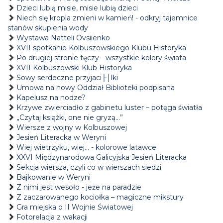
Dzieci lubią misie, misie lubią dzieci
Niech się kropla zmieni w kamień! - odkryj tajemnice
stanów skupienia wody
Wystawa Natteli Ovsiienko
XVII spotkanie Kolbuszowskiego Klubu Historyka
Po drugiej stronie tęczy - wszystkie kolory świata
XVII Kolbuszowski Klub Historyka
Sowy serdeczne przyjaci├│lki
Umowa na nowy Oddział Biblioteki podpisana
Kapelusz na nodze?
Krzywe zwierciadło z gabinetu luster – potęga światła
„Czytaj książki, one nie gryzą...”
Wiersze z wojny w Kolbuszowej
Jesień Literacka w Weryni
Wiej wietrzyku, wiej… - kolorowe latawce
XXVI Międzynarodowa Galicyjska Jesień Literacka
Sekcja wiersza, czyli co w wierszach siedzi
Bajkowanie w Weryni
Z nimi jest wesoło - jeże na paradzie
Z zaczarowanego kociołka – magiczne mikstury
Gra miejska o II Wojnie Światowej
Fotorelacja z wakacji