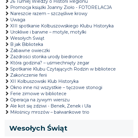
26 Turniej Wiedzy o Historii Regionu
Promocja książki Joanny Zioło - FOTORELACJA
Nareszcie razem – szczęśliwe krowy
Uwaga
XIII spotkanie Kolbuszowskiego Klubu Historyka
Urokliwe i barwne – motyle, motylki
Wesołych Świąt
B jak Biblioteka
Zabawne owieczki
Zazdrości stonka urody biedronce
Która godzina? – uśmiechnięty zegar
Spotkanie Klubu Czytających Rodzin w bibliotece
Zakończenie ferii
XII Kolbuszowski Klub Historyka
Okno inne niż wszystkie – tęczowe stonogi
Ferie zimowe w bibliotece
Operacja na żywym wierszu
Ale kot się zdziwi - Benek, Zenek i Ula
Miłośnicy mrozów – bałwankowe trio
Wesołych Świąt