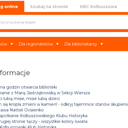
iczna w Kolbuszowej
g online
Szukaj na stronie
KBC Kolbuszowa
ików
Dla regionalistów
Dla bibliotekarzy
nformacje
a godzin otwarcia biblioteki
kanie z Marią Jastrzębowską w Sekcji Wiersza
i lubią misie, misie lubią dzieci
h się kropla zmieni w kamień! - odkryj tajemnice stanów skupien
awa Natteli Ovsiienko
 spotkanie Kolbuszowskiego Klubu Historyka
ugiej stronie tęczy - wszystkie kolory świata
 Kolbuszowski Klub Historyka