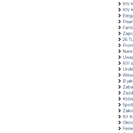
XIV 
XIV 
Eleg
Pisan
Fant
Zaprz
26 Tu
Prom
Nare
Uwa
XIII
Urokl
Weso
B jak
Zaba
Zazd
Któr
Spot
Zakoń
XII 
Okno
Feri