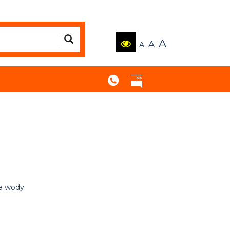
A
A
A
ia wody