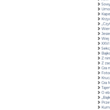
Sowy
Umow
Kape
Krzyw
„Czyt
Wier
Jesi
Wiej 
XXVI
Sekcj
Bajk
Z nim
Z za
Gra m
Fotor
Kruc
Gra 
Taje
O eb
„Bajk
Prze
Kump