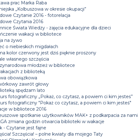
awa prac Marka Raba
miejska „Kolbuszowa w okresie okupacji”
dowe Czytanie 2016 - fotorelacja
dowe Czytania 2016
nice Świata Wiedzy - zajęcia edukacyjne dla dzieci
ńczenie wakacji w bibliotece
ja na żywo
eć o niebieskich migdałach
ma kolor czerwony jest dziś pięknie proszony
le własnego szczęścia
zynarodowa młodzież w bibliotece
akacjach z biblioteką
wa obowiązkowa
órkowy zawrót głowy
blioteką spędzam lato
rs fotograficzny „Pokaż, co czytasz, a powiem ci kim jesteś”
urs fotograficzny "Pokaż co czytasz, a powiem ci kim jesteś"
cje w bibliotece 2016
leuszowe spotkanie użytkowników MAK+ z podkarpacia za nami
A zmiana godzin otwarcia biblioteki w wakacje
k - Czytanie jest fajne
ścia! Szczęścia! – polne kwiaty dla mojego Taty