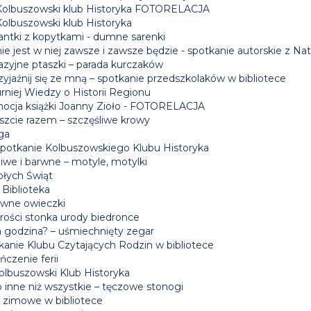
Kolbuszowski klub Historyka FOTORELACJA
Kolbuszowski klub Historyka
antki z kopytkami - dumne sarenki
ie jest w niej zawsze i zawsze będzie - spotkanie autorskie z Nat
azyjne ptaszki – parada kurczaków
yjaźnij się ze mną – spotkanie przedszkolaków w bibliotece
rniej Wiedzy o Historii Regionu
ocja książki Joanny Zioło - FOTORELACJA
szcie razem – szczęśliwe krowy
ga
 spotkanie Kolbuszowskiego Klubu Historyka
iwe i barwne – motyle, motylki
łych Świąt
 Biblioteka
wne owieczki
rości stonka urody biedronce
a godzina? – uśmiechnięty zegar
kanie Klubu Czytających Rodzin w bibliotece
czenie ferii
Kolbuszowski Klub Historyka
 inne niż wszystkie – tęczowe stonogi
e zimowe w bibliotece