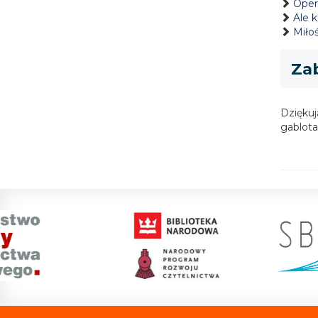
Oper
Ale k
Miło
Za
Dziękuj
gablota