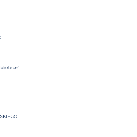
e
bliotece”
WSKIEGO