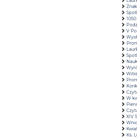
Laur
Znak
Spot
1050.
Podz
V Po
Wyst
Prom
Laur
Spotk
Nauk
Wyró
Witr
Prom
Konk
Czyta
W kw
Pier
Czyta
XIV
Wnio
Kwiat
Ks. L