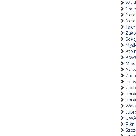
Wyst
Gra 
Naro
Naro
Tajem
Zako
Sekc
Myśl
Kto 
Kowa
Międ
Na w
Zaba
Podw
Z bi
Konku
Konk
Waka
Jubi
UWAG
Pikni
Szczę