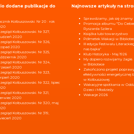
io dodane publikacje do
Najnowsze artykuły na stro
Sprawdzamy, jak się znamy
cznik Kolbuszowski. Nr 20 : rok
Promocja albumu "Do Ciebi
020
Ryszarda Szilera
zegląd Kolbuszowski. Nr 327,
Książka lubi towarzystwo
udzień 2020
Półmetek Wakacji w Bibliote
zegląd Kolbuszowski. Nr 326,
III edycja Festiwalu Literacki
stopad 2020
nas bajka”
zegląd Kolbuszowski. Nr 325,
Klub Historyka - Maj 1926
ździernik 2020
My dopiero rozwijamy żagle.
zegląd Kolbuszowski. Nr 324,
w Bibliotece
zesień 2020
Zakończono projekt popraw
zegląd Kolbuszowski. Nr 323,
efektywności energetycznej b
erpień 2020
w Kolbuszowej.
zegląd Kolbuszowski. Nr 322, lipiec
Wakacyjne spotkania w Oddzi
020
Dzieci i Młodzieży
zegląd Kolbuszowski. Nr 321,
Wakacje 2026
erwiec 2020
zegląd Kolbuszowski. Nr 320, maj
020
zegląd Kolbuszowski. Nr 319,
iecień 2020