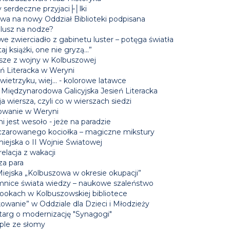
 serdeczne przyjaci├│lki
a na nowy Oddział Biblioteki podpisana
lusz na nodze?
e zwierciadło z gabinetu luster – potęga światła
aj książki, one nie gryzą...”
sze z wojny w Kolbuszowej
eń Literacka w Weryni
wietrzyku, wiej… - kolorowe latawce
 Międzynarodowa Galicyjska Jesień Literacka
a wiersza, czyli co w wierszach siedzi
owanie w Weryni
i jest wesoło - jeże na paradzie
czarowanego kociołka – magiczne mikstury
iejska o II Wojnie Światowej
elacja z wakacji
za para
Miejska „Kolbuszowa w okresie okupacji”
mnice świata wiedzy – naukowe szaleństwo
ookach w Kolbuszowskiej bibliotece
owanie” w Oddziale dla Dzieci i Młodzieży
targ o modernizację "Synagogi"
le ze słomy