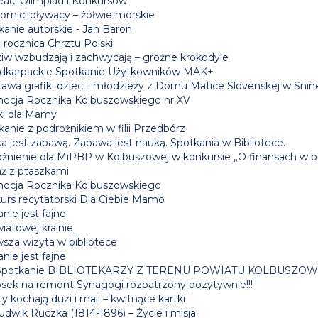
eaci Olimpiad i Konkursów
omici pływacy – żółwie morskie
kanie autorskie - Jan Baron
 rocznica Chrztu Polski
iw wzbudzają i zachwycają – groźne krokodyle
dkarpackie Spotkanie Użytkowników MAK+
awa grafiki dzieci i młodzieży z Domu Matice Slovenskej w Snin
ocja Rocznika Kolbuszowskiego nr XV
ki dla Mamy
anie z podrożnikiem w filii Przedbórz
a jest zabawą. Zabawa jest nauką. Spotkania w Bibliotece.
żnienie dla MiPBP w Kolbuszowej w konkursie „O finansach w bi
aż z ptaszkami
ocja Rocznika Kolbuszowskiego
urs recytatorski Dla Ciebie Mamo
nie jest fajne
iatowej krainie
wsza wizyta w bibliotece
nie jest fajne
 Spotkanie BIBLIOTEKARZY Z TERENU POWIATU KOLBUSZO
sek na remont Synagogi rozpatrzony pozytywnie!!!
y kochają duzi i mali – kwitnące kartki
udwik Ruczka (1814-1896) – Życie i misja