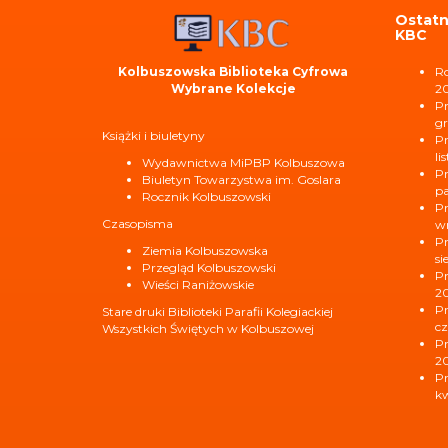
Ostatn
KBC
Kolbuszowska Biblioteka Cyfrowa
Ro
Wybrane Kolekcje
2
Pr
gr
Książki i biuletyny
Pr
li
Wydawnictwa MiPBP Kolbuszowa
Pr
Biuletyn Towarzystwa im. Goslara
pa
Rocznik Kolbuszowski
Pr
Czasopisma
wr
Pr
Ziemia Kolbuszowska
si
Przegląd Kolbuszowski
Pr
Wieści Raniżowskie
2
Pr
Stare druki Biblioteki Parafii Kolegiackiej
cz
Wszystkich Świętych w Kolbuszowej
Pr
2
Pr
kw