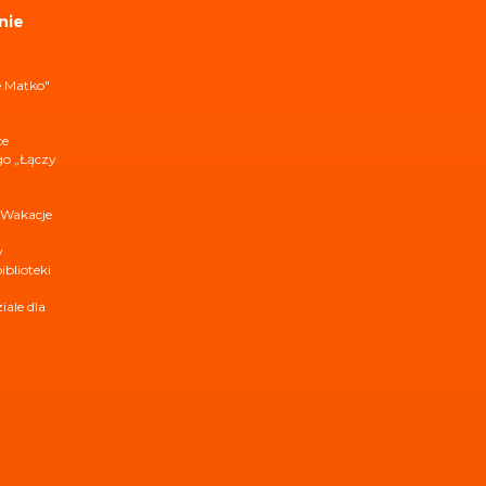
nie
e Matko"
ce
ego „Łączy
 Wakacje
y
iblioteki
ale dla