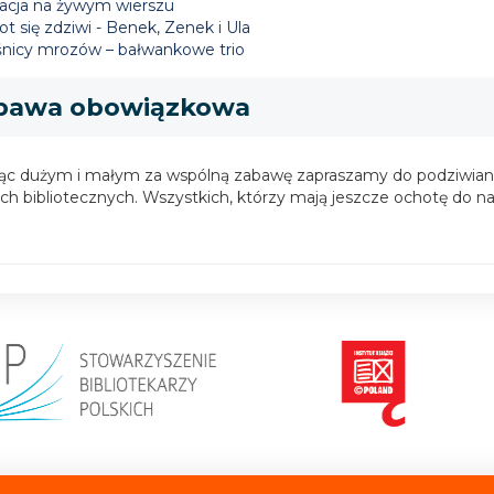
acja na żywym wierszu
ot się zdziwi - Benek, Zenek i Ula
śnicy mrozów – bałwankowe trio
bawa obowiązkowa
ąc dużym i małym za wspólną zabawę zapraszamy do podziwiania 
ch bibliotecznych. Wszystkich, którzy mają jeszcze ochotę do n