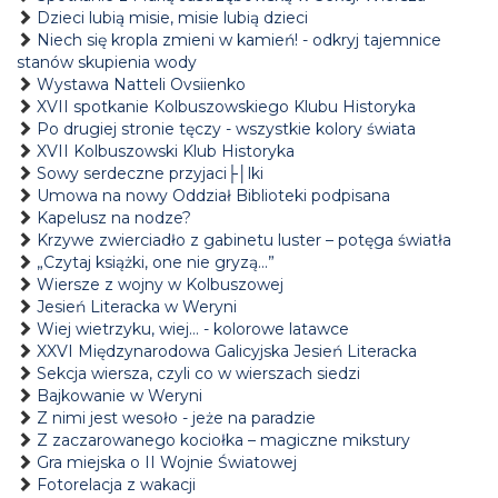
Dzieci lubią misie, misie lubią dzieci
Niech się kropla zmieni w kamień! - odkryj tajemnice
stanów skupienia wody
Wystawa Natteli Ovsiienko
XVII spotkanie Kolbuszowskiego Klubu Historyka
Po drugiej stronie tęczy - wszystkie kolory świata
XVII Kolbuszowski Klub Historyka
Sowy serdeczne przyjaci├│lki
Umowa na nowy Oddział Biblioteki podpisana
Kapelusz na nodze?
Krzywe zwierciadło z gabinetu luster – potęga światła
„Czytaj książki, one nie gryzą...”
Wiersze z wojny w Kolbuszowej
Jesień Literacka w Weryni
Wiej wietrzyku, wiej… - kolorowe latawce
XXVI Międzynarodowa Galicyjska Jesień Literacka
Sekcja wiersza, czyli co w wierszach siedzi
Bajkowanie w Weryni
Z nimi jest wesoło - jeże na paradzie
Z zaczarowanego kociołka – magiczne mikstury
Gra miejska o II Wojnie Światowej
Fotorelacja z wakacji