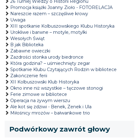
26 Turniej Wiedzy o Historii Regionu
Promocja książki Joanny Zioło - FOTORELACJA
Nareszcie razem – szczęśliwe krowy
Uwaga
XIII spotkanie Kolbuszowskiego Klubu Historyka
Urokliwe i barwne – motyle, motylki
Wesołych Świąt
B jak Biblioteka
Zabawne owieczki
Zazdrości stonka urody biedronce
Która godzina? – uśmiechnięty zegar
Spotkanie Klubu Czytających Rodzin w bibliotece
Zakończenie ferii
XII Kolbuszowski Klub Historyka
Okno inne niż wszystkie – tęczowe stonogi
Ferie zimowe w bibliotece
Operacja na żywym wierszu
Ale kot się zdziwi - Benek, Zenek i Ula
Miłośnicy mrozów – bałwankowe trio
Podwórkowy zawrót głowy