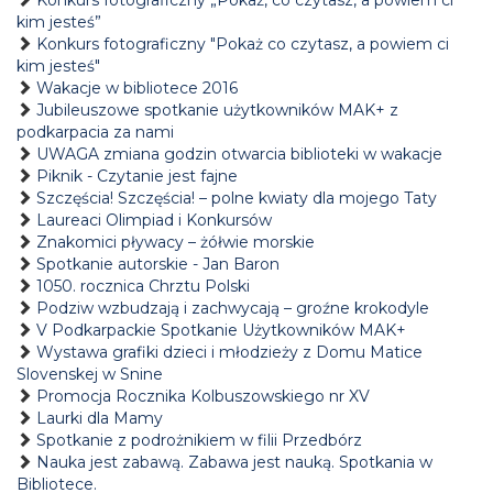
Konkurs fotograficzny „Pokaż, co czytasz, a powiem ci
kim jesteś”
Konkurs fotograficzny "Pokaż co czytasz, a powiem ci
kim jesteś"
Wakacje w bibliotece 2016
Jubileuszowe spotkanie użytkowników MAK+ z
podkarpacia za nami
UWAGA zmiana godzin otwarcia biblioteki w wakacje
Piknik - Czytanie jest fajne
Szczęścia! Szczęścia! – polne kwiaty dla mojego Taty
Laureaci Olimpiad i Konkursów
Znakomici pływacy – żółwie morskie
Spotkanie autorskie - Jan Baron
1050. rocznica Chrztu Polski
Podziw wzbudzają i zachwycają – groźne krokodyle
V Podkarpackie Spotkanie Użytkowników MAK+
Wystawa grafiki dzieci i młodzieży z Domu Matice
Slovenskej w Snine
Promocja Rocznika Kolbuszowskiego nr XV
Laurki dla Mamy
Spotkanie z podrożnikiem w filii Przedbórz
Nauka jest zabawą. Zabawa jest nauką. Spotkania w
Bibliotece.