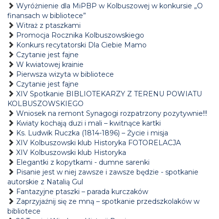
Wyróżnienie dla MiPBP w Kolbuszowej w konkursie „O
finansach w bibliotece”
Witraż z ptaszkami
Promocja Rocznika Kolbuszowskiego
Konkurs recytatorski Dla Ciebie Mamo
Czytanie jest fajne
W kwiatowej krainie
Pierwsza wizyta w bibliotece
Czytanie jest fajne
XIV Spotkanie BIBLIOTEKARZY Z TERENU POWIATU
KOLBUSZOWSKIEGO
Wniosek na remont Synagogi rozpatrzony pozytywnie!!!
Kwiaty kochają duzi i mali – kwitnące kartki
Ks. Ludwik Ruczka (1814-1896) – Życie i misja
XIV Kolbuszowski klub Historyka FOTORELACJA
XIV Kolbuszowski klub Historyka
Elegantki z kopytkami - dumne sarenki
Pisanie jest w niej zawsze i zawsze będzie - spotkanie
autorskie z Natalią Gul
Fantazyjne ptaszki – parada kurczaków
Zaprzyjaźnij się ze mną – spotkanie przedszkolaków w
bibliotece