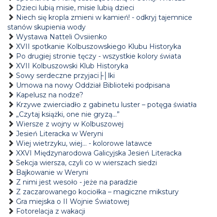
Dzieci lubią misie, misie lubią dzieci
Niech się kropla zmieni w kamień! - odkryj tajemnice
stanów skupienia wody
Wystawa Natteli Ovsiienko
XVII spotkanie Kolbuszowskiego Klubu Historyka
Po drugiej stronie tęczy - wszystkie kolory świata
XVII Kolbuszowski Klub Historyka
Sowy serdeczne przyjaci├│lki
Umowa na nowy Oddział Biblioteki podpisana
Kapelusz na nodze?
Krzywe zwierciadło z gabinetu luster – potęga światła
„Czytaj książki, one nie gryzą...”
Wiersze z wojny w Kolbuszowej
Jesień Literacka w Weryni
Wiej wietrzyku, wiej… - kolorowe latawce
XXVI Międzynarodowa Galicyjska Jesień Literacka
Sekcja wiersza, czyli co w wierszach siedzi
Bajkowanie w Weryni
Z nimi jest wesoło - jeże na paradzie
Z zaczarowanego kociołka – magiczne mikstury
Gra miejska o II Wojnie Światowej
Fotorelacja z wakacji