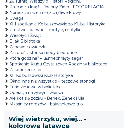
26 Turniej Wiedzy o Historii Regionu
Promocja książki Joanny Zioło - FOTORELACJA
Nareszcie razem – szczęśliwe krowy
Uwaga
XIII spotkanie Kolbuszowskiego Klubu Historyka
Urokliwe i barwne – motyle, motylki
Wesołych Świąt
B jak Biblioteka
Zabawne owieczki
Zazdrości stonka urody biedronce
Która godzina? – uśmiechnięty zegar
Spotkanie Klubu Czytających Rodzin w bibliotece
Zakończenie ferii
XII Kolbuszowski Klub Historyka
Okno inne niż wszystkie – tęczowe stonogi
Ferie zimowe w bibliotece
Operacja na żywym wierszu
Ale kot się zdziwi - Benek, Zenek i Ula
Miłośnicy mrozów – bałwankowe trio
Wiej wietrzyku, wiej… -
kolorowe latawce