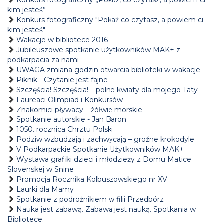
Konkurs fotograficzny „Pokaż, co czytasz, a powiem ci
kim jesteś”
Konkurs fotograficzny "Pokaż co czytasz, a powiem ci
kim jesteś"
Wakacje w bibliotece 2016
Jubileuszowe spotkanie użytkowników MAK+ z
podkarpacia za nami
UWAGA zmiana godzin otwarcia biblioteki w wakacje
Piknik - Czytanie jest fajne
Szczęścia! Szczęścia! – polne kwiaty dla mojego Taty
Laureaci Olimpiad i Konkursów
Znakomici pływacy – żółwie morskie
Spotkanie autorskie - Jan Baron
1050. rocznica Chrztu Polski
Podziw wzbudzają i zachwycają – groźne krokodyle
V Podkarpackie Spotkanie Użytkowników MAK+
Wystawa grafiki dzieci i młodzieży z Domu Matice
Slovenskej w Snine
Promocja Rocznika Kolbuszowskiego nr XV
Laurki dla Mamy
Spotkanie z podrożnikiem w filii Przedbórz
Nauka jest zabawą. Zabawa jest nauką. Spotkania w
Bibliotece.