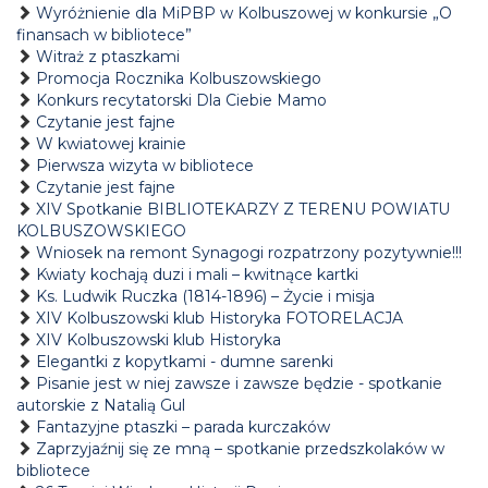
Wyróżnienie dla MiPBP w Kolbuszowej w konkursie „O
finansach w bibliotece”
Witraż z ptaszkami
Promocja Rocznika Kolbuszowskiego
Konkurs recytatorski Dla Ciebie Mamo
Czytanie jest fajne
W kwiatowej krainie
Pierwsza wizyta w bibliotece
Czytanie jest fajne
XIV Spotkanie BIBLIOTEKARZY Z TERENU POWIATU
KOLBUSZOWSKIEGO
Wniosek na remont Synagogi rozpatrzony pozytywnie!!!
Kwiaty kochają duzi i mali – kwitnące kartki
Ks. Ludwik Ruczka (1814-1896) – Życie i misja
XIV Kolbuszowski klub Historyka FOTORELACJA
XIV Kolbuszowski klub Historyka
Elegantki z kopytkami - dumne sarenki
Pisanie jest w niej zawsze i zawsze będzie - spotkanie
autorskie z Natalią Gul
Fantazyjne ptaszki – parada kurczaków
Zaprzyjaźnij się ze mną – spotkanie przedszkolaków w
bibliotece