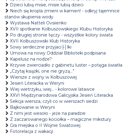
Dzieci lubią misie, misie lubią dzieci
Niech się kropla zmieni w kamień! - odkryj tajemnice
stanów skupienia wody
Wystawa Natteli Ovsiienko
XVII spotkanie Kolbuszowskiego Klubu Historyka
Po drugiej stronie tęczy - wszystkie kolory świata
XVII Kolbuszowski Klub Historyka
Sowy serdeczne przyjaci├│lki
Umowa na nowy Oddział Biblioteki podpisana
Kapelusz na nodze?
Krzywe zwierciadło z gabinetu luster – potęga światła
„Czytaj książki, one nie gryzą...”
Wiersze z wojny w Kolbuszowej
Jesień Literacka w Weryni
Wiej wietrzyku, wiej… - kolorowe latawce
XXVI Międzynarodowa Galicyjska Jesień Literacka
Sekcja wiersza, czyli co w wierszach siedzi
Bajkowanie w Weryni
Z nimi jest wesoło - jeże na paradzie
Z zaczarowanego kociołka – magiczne mikstury
Gra miejska o II Wojnie Światowej
Fotorelacja z wakacji