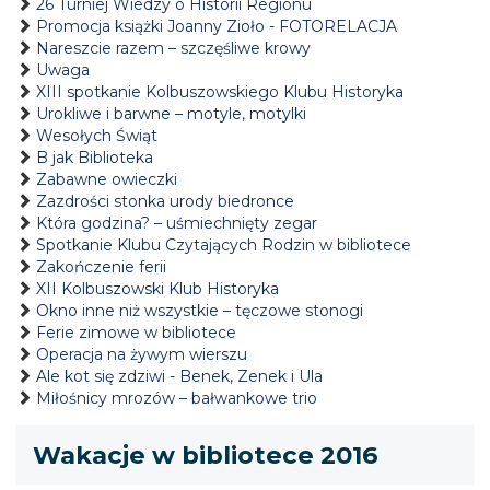
26 Turniej Wiedzy o Historii Regionu
Promocja książki Joanny Zioło - FOTORELACJA
Nareszcie razem – szczęśliwe krowy
Uwaga
XIII spotkanie Kolbuszowskiego Klubu Historyka
Urokliwe i barwne – motyle, motylki
Wesołych Świąt
B jak Biblioteka
Zabawne owieczki
Zazdrości stonka urody biedronce
Która godzina? – uśmiechnięty zegar
Spotkanie Klubu Czytających Rodzin w bibliotece
Zakończenie ferii
XII Kolbuszowski Klub Historyka
Okno inne niż wszystkie – tęczowe stonogi
Ferie zimowe w bibliotece
Operacja na żywym wierszu
Ale kot się zdziwi - Benek, Zenek i Ula
Miłośnicy mrozów – bałwankowe trio
Wakacje w bibliotece 2016