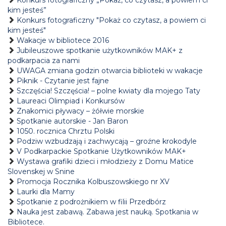
Konkurs fotograficzny „Pokaż, co czytasz, a powiem ci
kim jesteś”
Konkurs fotograficzny "Pokaż co czytasz, a powiem ci
kim jesteś"
Wakacje w bibliotece 2016
Jubileuszowe spotkanie użytkowników MAK+ z
podkarpacia za nami
UWAGA zmiana godzin otwarcia biblioteki w wakacje
Piknik - Czytanie jest fajne
Szczęścia! Szczęścia! – polne kwiaty dla mojego Taty
Laureaci Olimpiad i Konkursów
Znakomici pływacy – żółwie morskie
Spotkanie autorskie - Jan Baron
1050. rocznica Chrztu Polski
Podziw wzbudzają i zachwycają – groźne krokodyle
V Podkarpackie Spotkanie Użytkowników MAK+
Wystawa grafiki dzieci i młodzieży z Domu Matice
Slovenskej w Snine
Promocja Rocznika Kolbuszowskiego nr XV
Laurki dla Mamy
Spotkanie z podrożnikiem w filii Przedbórz
Nauka jest zabawą. Zabawa jest nauką. Spotkania w
Bibliotece.