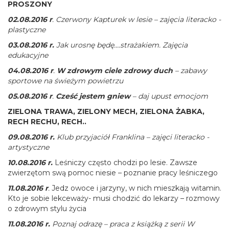
PROSZONY
02.08.2016 r
. Czerwony Kapturek w lesie – zajęcia literacko -
plastyczne
03.08.2016
r.
Jak urosnę będę….strażakiem. Zajęcia
edukacyjne
04.08.2016 r
.
W zdrowym ciele zdrowy duch
– zabawy
sportowe na świeżym powietrzu
05.08.2016 r
.
Cześć jestem gniew
– daj upust emocjom
ZIELONA TRAWA, ZIELONY MECH, ZIELONA ŻABKA,
RECH RECHU, RECH..
09.08.2016 r.
Klub przyjaciół Franklina – zajęci literacko -
artystyczne
10.08.2016 r.
Leśniczy często chodzi po lesie. Zawsze
zwierzętom swą pomoc niesie – poznanie pracy leśniczego
11.08.2016 r
.
Jedz owoce i jarzyny, w nich mieszkają witamin.
Kto je sobie
lekceważy- musi chodzić do lekarzy
– rozmowy
o zdrowym stylu życia
11.08.2016 r.
Poznaj odrazę – praca z książką z serii W