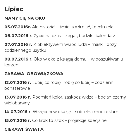
Lipiec
MAMY CIĘ NA OKU
05.07.2016r.
Ale historia! – śmiej się śmiać, to ośmiela
06.07.2016 r.
Życie na czas – zegar, budzik i kalendarz
07.07.2016 r.
Z obiektywem wśród ludzi – maski i pozy
codziennego użytku
08.07.2016 r.
Oko w oko z księgą domu – w poszukiwaniu
korzeni
ZABAWA OBOWIĄZKOWA
12.07.2016 r.
Lubię co robię i robię co lubię – codzienni
bohaterowie
13.07.2016 r.
Podmień kolor, zaskocz widza – bocian czarny
wielobarwny
14.07.2016 r.
Wkręceni w okazję – subtelna moc reklam
15.07.2016 r.
Co krok to szok – projekcje specjalne
CIEKAWI ŚWIATA