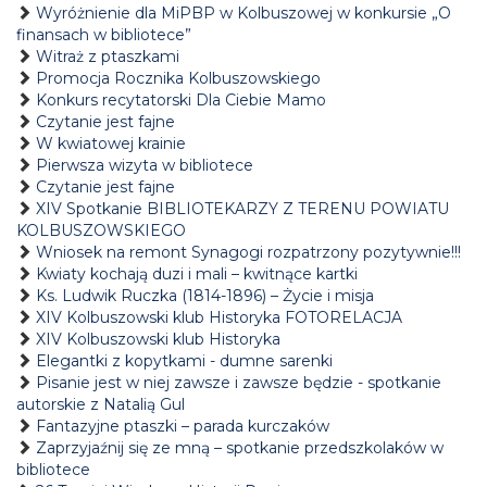
Wyróżnienie dla MiPBP w Kolbuszowej w konkursie „O
finansach w bibliotece”
Witraż z ptaszkami
Promocja Rocznika Kolbuszowskiego
Konkurs recytatorski Dla Ciebie Mamo
Czytanie jest fajne
W kwiatowej krainie
Pierwsza wizyta w bibliotece
Czytanie jest fajne
XIV Spotkanie BIBLIOTEKARZY Z TERENU POWIATU
KOLBUSZOWSKIEGO
Wniosek na remont Synagogi rozpatrzony pozytywnie!!!
Kwiaty kochają duzi i mali – kwitnące kartki
Ks. Ludwik Ruczka (1814-1896) – Życie i misja
XIV Kolbuszowski klub Historyka FOTORELACJA
XIV Kolbuszowski klub Historyka
Elegantki z kopytkami - dumne sarenki
Pisanie jest w niej zawsze i zawsze będzie - spotkanie
autorskie z Natalią Gul
Fantazyjne ptaszki – parada kurczaków
Zaprzyjaźnij się ze mną – spotkanie przedszkolaków w
bibliotece