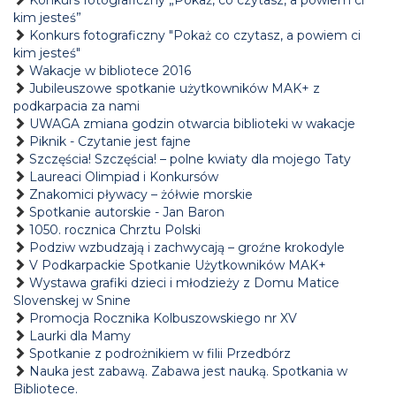
Konkurs fotograficzny „Pokaż, co czytasz, a powiem ci
kim jesteś”
Konkurs fotograficzny "Pokaż co czytasz, a powiem ci
kim jesteś"
Wakacje w bibliotece 2016
Jubileuszowe spotkanie użytkowników MAK+ z
podkarpacia za nami
UWAGA zmiana godzin otwarcia biblioteki w wakacje
Piknik - Czytanie jest fajne
Szczęścia! Szczęścia! – polne kwiaty dla mojego Taty
Laureaci Olimpiad i Konkursów
Znakomici pływacy – żółwie morskie
Spotkanie autorskie - Jan Baron
1050. rocznica Chrztu Polski
Podziw wzbudzają i zachwycają – groźne krokodyle
V Podkarpackie Spotkanie Użytkowników MAK+
Wystawa grafiki dzieci i młodzieży z Domu Matice
Slovenskej w Snine
Promocja Rocznika Kolbuszowskiego nr XV
Laurki dla Mamy
Spotkanie z podrożnikiem w filii Przedbórz
Nauka jest zabawą. Zabawa jest nauką. Spotkania w
Bibliotece.