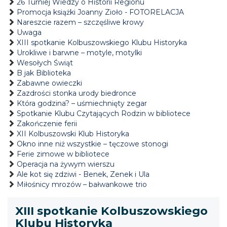
26 Turniej Wiedzy o Historii Regionu
Promocja książki Joanny Zioło - FOTORELACJA
Nareszcie razem – szczęśliwe krowy
Uwaga
XIII spotkanie Kolbuszowskiego Klubu Historyka
Urokliwe i barwne – motyle, motylki
Wesołych Świąt
B jak Biblioteka
Zabawne owieczki
Zazdrości stonka urody biedronce
Która godzina? – uśmiechnięty zegar
Spotkanie Klubu Czytających Rodzin w bibliotece
Zakończenie ferii
XII Kolbuszowski Klub Historyka
Okno inne niż wszystkie – tęczowe stonogi
Ferie zimowe w bibliotece
Operacja na żywym wierszu
Ale kot się zdziwi - Benek, Zenek i Ula
Miłośnicy mrozów – bałwankowe trio
XIII spotkanie Kolbuszowskiego
Klubu Historyka