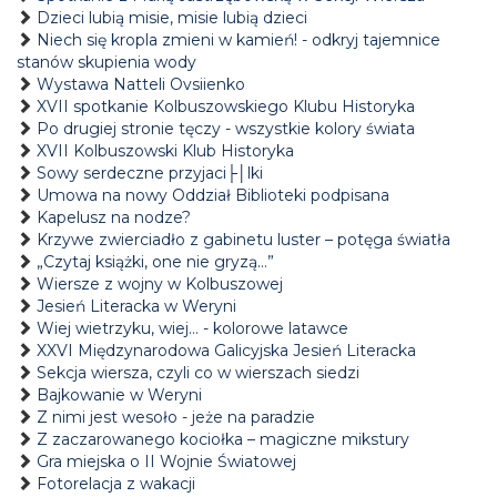
Dzieci lubią misie, misie lubią dzieci
Niech się kropla zmieni w kamień! - odkryj tajemnice
stanów skupienia wody
Wystawa Natteli Ovsiienko
XVII spotkanie Kolbuszowskiego Klubu Historyka
Po drugiej stronie tęczy - wszystkie kolory świata
XVII Kolbuszowski Klub Historyka
Sowy serdeczne przyjaci├│lki
Umowa na nowy Oddział Biblioteki podpisana
Kapelusz na nodze?
Krzywe zwierciadło z gabinetu luster – potęga światła
„Czytaj książki, one nie gryzą...”
Wiersze z wojny w Kolbuszowej
Jesień Literacka w Weryni
Wiej wietrzyku, wiej… - kolorowe latawce
XXVI Międzynarodowa Galicyjska Jesień Literacka
Sekcja wiersza, czyli co w wierszach siedzi
Bajkowanie w Weryni
Z nimi jest wesoło - jeże na paradzie
Z zaczarowanego kociołka – magiczne mikstury
Gra miejska o II Wojnie Światowej
Fotorelacja z wakacji