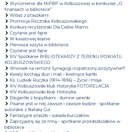
Wyróżnienie dla MiPBP w Kolbuszowej w konkursie „O
finansach w bibliotece”
Witraż z ptaszkami
Promocja Rocznika Kolbuszowskiego
Konkurs recytatorski Dla Ciebie Mamo
Czytanie jest fajne
W kwiatowej krainie
Pierwsza wizyta w bibliotece
Czytanie jest fajne
XIV Spotkanie BIBLIOTEKARZY Z TERENU POWIATU
KOLBUSZOWSKIEGO
Wniosek na remont Synagogi rozpatrzony pozytywnie!!!
Kwiaty kochają duzi i mali – kwitnące kartki
Ks. Ludwik Ruczka (1814-1896) – Życie i misja
XIV Kolbuszowski klub Historyka FOTORELACJA
XIV Kolbuszowski klub Historyka
Elegantki z kopytkami - dumne sarenki
Pisanie jest w niej zawsze i zawsze będzie - spotkanie
autorskie z Natalią Gul
Fantazyjne ptaszki – parada kurczaków
Zaprzyjaźnij się ze mną – spotkanie przedszkolaków w
bibliotece